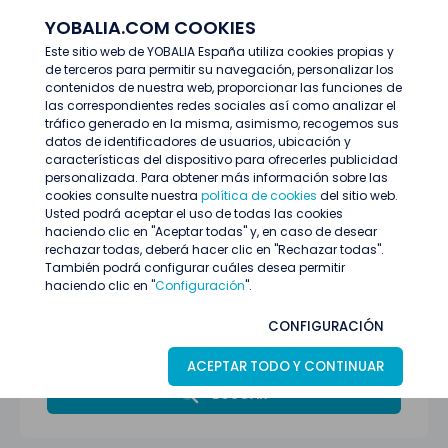
YOBALIA.COM COOKIES
ENTRAR
Este sitio web de YOBALIA España utiliza cookies propias y
de terceros para permitir su navegación, personalizar los
Últimas ofertas
contenidos de nuestra web, proporcionar las funciones de
las correspondientes redes sociales así como analizar el
tráfico generado en la misma, asimismo, recogemos sus
datos de identificadores de usuarios, ubicación y
características del dispositivo para ofrecerles publicidad
personalizada. Para obtener más información sobre las
cookies consulte nuestra
política de cookies
del sitio web.
Usted podrá aceptar el uso de todas las cookies
haciendo clic en "Aceptar todas" y, en caso de desear
rechazar todas, deberá hacer clic en "Rechazar todas".
También podrá configurar cuáles desea permitir
haciendo clic en "
Configuración
".
Alicante
CONFIGURACIÓN
Todas las categorías
ACEPTAR TODO Y CONTINUAR
BUSCAR