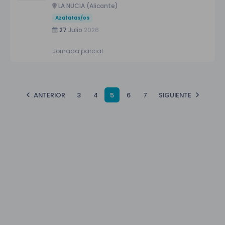
LA NUCIA (Alicante)
Azafatas/os
27
Julio
2026
Jornada parcial
ANTERIOR
3
4
5
6
7
SIGUIENTE