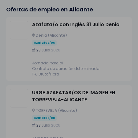
Ofertas de empleo en Alicante
Azafata/o con Inglés 31 Julio Denia
Denia (Alicante)
Azafatas/os
28
Julio
2026
Jornada parcial
Contrato de duración determinada
11€ Bruto/Hora
URGE AZAFATAS/OS DE IMAGEN EN
TORREVIEJA-ALICANTE
TORREVIEJA (Alicante)
Azafatas/os
28
Julio
2026