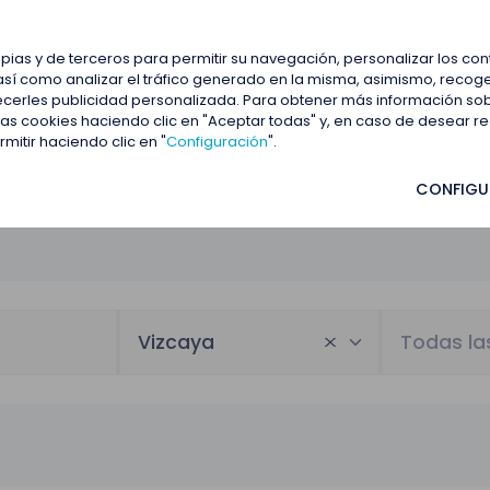
estacadas
Blog
Contactar
opias y de terceros para permitir su navegación, personalizar los co
así como analizar el tráfico generado en la misma, asimismo, recoge
frecerles publicidad personalizada. Para obtener más información so
 las cookies haciendo clic en "Aceptar todas" y, en caso de desear 
itir haciendo clic en "
Configuración
".
CONFIGU
Vizcaya
Todas la