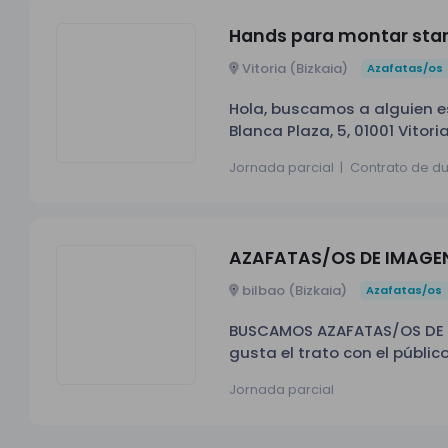
Hands para montar stan
Vitoria (Bizkaia)
Azafatas/os
Hola, buscamos a alguien es
Blanca Plaza, 5, 01001 Vit
junto con todo lo demás que
Jornada parcial
|
Contrato de d
AZAFATAS/OS DE IMAGEN 
bilbao (Bizkaia)
Azafatas/os
BUSCAMOS AZAFATAS/OS DE IMA
gusta el trato con el públic
motivado, ¡esta oportunidad es para ti! DIAS: 9 - 10 - 11 de julio
Jornada parcial
PERFIL: Excelente actitud y presencia 
responsabilidad. Buenas hab
promociones o atención al c