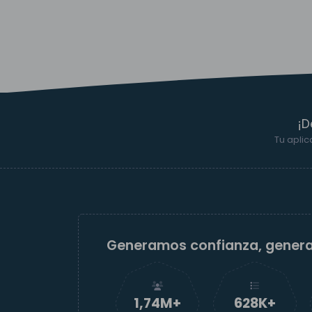
¡D
Tu aplic
Generamos confianza, gener
1,74M+
629K+