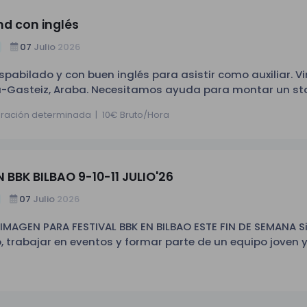
d con inglés
07
Julio
2026
pabilado y con buen inglés para asistir como auxiliar. V
oria-Gasteiz, Araba. Necesitamos ayuda para montar un s
 se pueda llegar a necesitar!
uración determinada
|
10€ Bruto/Hora
BBK BILBAO 9-10-11 JULIO'26
07
Julio
2026
GEN PARA FESTIVAL BBK EN BILBAO ESTE FIN DE SEMANA Si te
o, trabajar en eventos y formar parte de un equipo joven 
 2026 HORARIO: 18:00 A 00:00 H
profesional. Buena imagen Energía, proactividad y
ilidades de comunicación. Experiencia en eventos, ferias
liente (valorable). Imprescindible ser mayor de 18 años.