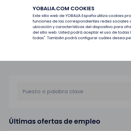
YOBALIA.COM COOKIES
Últimas ofertas
Empresas d
Este sitio web de YOBALIA España utiliza cookies pr
funciones de las correspondientes redes sociales 
ubicación y características del dispositivo para o
Últimas ofertas
del sitio web. Usted podrá aceptar el uso de todas
todas". También podrá configurar cuáles desea perm
Últimas ofertas de empleo