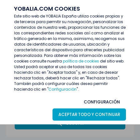
YOBALIA.COM COOKIES
ENTRAR
Este sitio web de YOBALIA España utiliza cookies propias y
de terceros para permitir su navegación, personalizar los
Últimas ofertas
contenidos de nuestra web, proporcionar las funciones de
las correspondientes redes sociales así como analizar el
tráfico generado en la misma, asimismo, recogemos sus
datos de identificadores de usuarios, ubicación y
características del dispositivo para ofrecerles publicidad
personalizada. Para obtener más información sobre las
cookies consulte nuestra
política de cookies
del sitio web.
Usted podrá aceptar el uso de todas las cookies
haciendo clic en "Aceptar todas" y, en caso de desear
rechazar todas, deberá hacer clic en "Rechazar todas".
También podrá configurar cuáles desea permitir
haciendo clic en "
Configuración
".
Madrid
CONFIGURACIÓN
Azafatas/os
ACEPTAR TODO Y CONTINUAR
BUSCAR