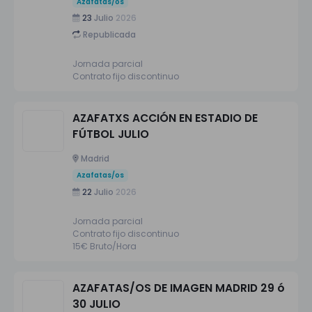
Azafatas/os
23
Julio
2026
Republicada
Jornada parcial
Contrato fijo discontinuo
AZAFATXS ACCIÓN EN ESTADIO DE
FÚTBOL JULIO
Madrid
Azafatas/os
22
Julio
2026
Jornada parcial
Contrato fijo discontinuo
15€ Bruto/Hora
AZAFATAS/OS DE IMAGEN MADRID 29 ó
30 JULIO