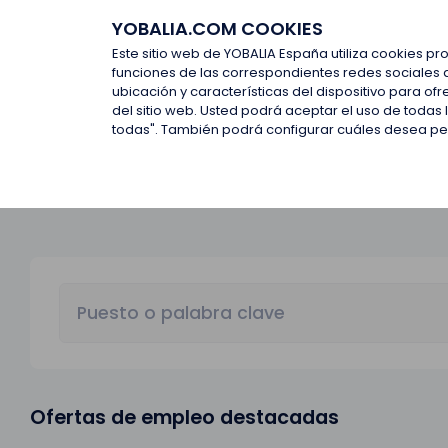
YOBALIA.COM COOKIES
Últimas ofertas
Empresas d
Este sitio web de YOBALIA España utiliza cookies pr
funciones de las correspondientes redes sociales 
ubicación y características del dispositivo para o
Últimas ofertas
del sitio web. Usted podrá aceptar el uso de todas
todas". También podrá configurar cuáles desea perm
Ofertas de empleo destacadas