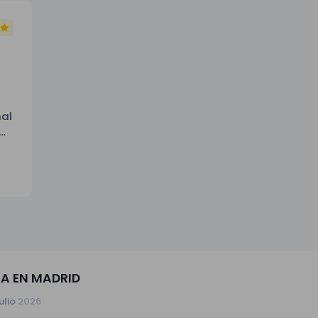
al
nal
MA
A EN MADRID
ulio
2026