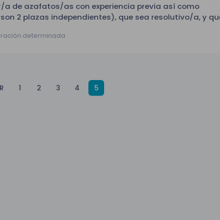
/a de azafatos/as con experiencia previa así como
son 2 plazas independientes), que sea resolutivo/a, y q
azafatos/as horario de 16 a
 a
uración determinada
8 a 22.30h. Interesados, con experiencia previa
irse en la oferta. Abstenerse no disponibles en ese horario
 -
trabajo, no residentes en Madrid o personal sin experienc
os
y
R
1
2
3
4
5
rá