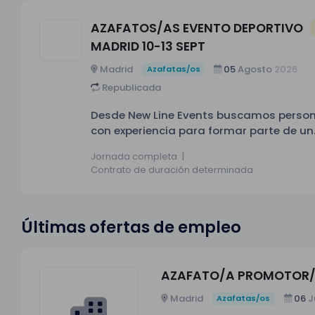
AZAFATOS/AS EVENTO DEPORTIVO
MADRID 10-13 SEPT
Madrid
05
Agosto
2026
Azafatas/os
Republicada
Desde New Line Events buscamos person
con experiencia para formar parte de un
importante evento deportivo internacio
Jornada completa
|
automovilístico que se celebrará en IFE
Contrato de duración determinada
Madrid. Fechas del evento - Disponibilidad
obligatoria del 10 al 13 de septiembre. -
Jornada completa en horario de
Últimas ofertas de empleo
mañanas y tardes. Horario definitivo
pendiente de confirmar. - Formación
obligatoria en fechas previas al evento
(día pendiente de confirmación).
AZAFATO/A PROMOTOR/
Requisitos - Experiencia previa
Madrid
06
J
Azafatas/os
demostrable en eventos, hospitality,