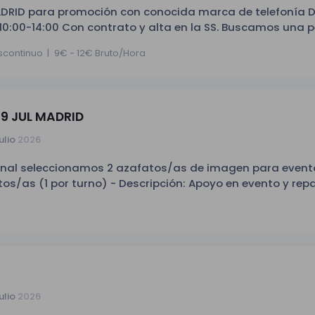
 -
D para promoción con conocida marca de telefonía Días de
).
de gentes. Que sea capaz de realizar captación del mayo
iscontinuo
|
9€ - 12€ Bruto/Hora
 jueguen a nuestro juego y se lleven un regalo instantá
amos inscríbete en la oferta, ¡queremos conocerte!
. -
9 JUL MADRID
 -
ulio
2026
onal seleccionamos 2 azafatos/as de imagen para event
Jueves) - Horario: turno 1: de 10:00 h a 15:00 h turno 2: de 
Fuencarral - Uniforme: Camiseta de la marca + pantalón 
 tugestoradeperosnal
y
ar
ulio
2026