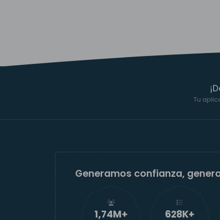
¡D
Tu aplic
Generamos confianza, gener
1,74M+
629K+