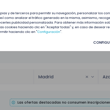
estacadas
Blog
Contactar
opias y de terceros para permitir su navegación, personalizar los co
así como analizar el tráfico generado en la misma, asimismo, recoge
frecerles publicidad personalizada. Para obtener más información so
 las cookies haciendo clic en "Aceptar todas" y, en caso de desear 
itir haciendo clic en "
Configuración
".
CONFIGU
Madrid
Az
Las ofertas destacadas no consumen inscripciones