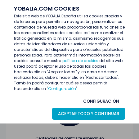
YOBALIA.COM COOKIES
ENTRAR
Este sitio web de YOBALIA España utiliza cookies propias y
de terceros para permitir su navegación, personalizar los
Últimas ofertas
contenidos de nuestra web, proporcionar las funciones de
las correspondientes redes sociales así como analizar el
tráfico generado en la misma, asimismo, recogemos sus
datos de identificadores de usuarios, ubicación y
características del dispositivo para ofrecerles publicidad
personalizada. Para obtener más información sobre las
cookies consulte nuestra
política de cookies
del sitio web.
Usted podrá aceptar el uso de todas las cookies
Oferta no encontrada o ha finalizado su
haciendo clic en "Aceptar todas" y, en caso de desear
proceso de selección
rechazar todas, deberá hacer clic en "Rechazar todas".
También podrá configurar cuáles desea permitir
haciendo clic en "
Configuración
".
CONFIGURACIÓN
ACEPTAR TODO Y CONTINUAR
Centenares de ofertas te esperan en