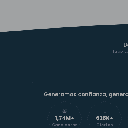
¡D
Tu aplic
Generamos confianza, gener
1,74M+
629K+
Candidatos
Ofertas