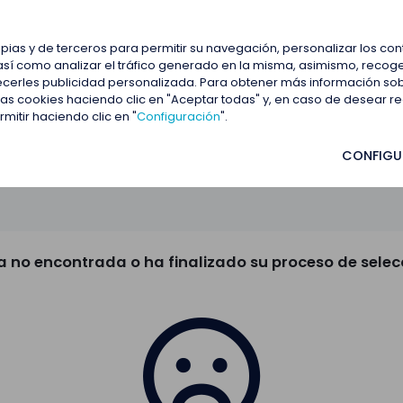
estacadas
Blog
Contactar
opias y de terceros para permitir su navegación, personalizar los co
así como analizar el tráfico generado en la misma, asimismo, recoge
frecerles publicidad personalizada. Para obtener más información so
 las cookies haciendo clic en "Aceptar todas" y, en caso de desear 
itir haciendo clic en "
Configuración
".
CONFIGU
a no encontrada o ha finalizado su proceso de selec