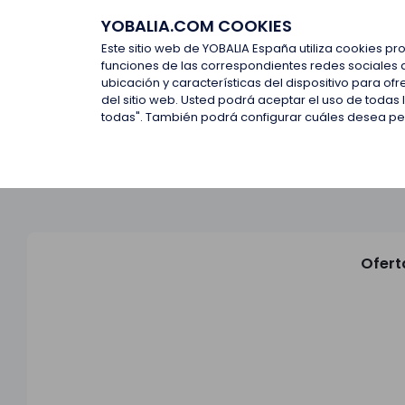
YOBALIA.COM COOKIES
Últimas ofertas
Empresas d
Este sitio web de YOBALIA España utiliza cookies pr
funciones de las correspondientes redes sociales 
ubicación y características del dispositivo para o
Últimas ofertas
del sitio web. Usted podrá aceptar el uso de todas
todas". También podrá configurar cuáles desea perm
Ofert