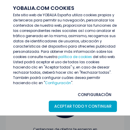
YOBALIA.COM COOKIES
ENTRAR
Este sitio web de YOBALIA España utiliza cookies propias y
de terceros para permitir su navegación, personalizar los
Últimas ofertas
contenidos de nuestra web, proporcionar las funciones de
las correspondientes redes sociales así como analizar el
tráfico generado en la misma, asimismo, recogemos sus
datos de identificadores de usuarios, ubicación y
características del dispositivo para ofrecerles publicidad
personalizada. Para obtener más información sobre las
cookies consulte nuestra
política de cookies
del sitio web.
Usted podrá aceptar el uso de todas las cookies
Oferta no encontrada o ha finalizado su
haciendo clic en "Aceptar todas" y, en caso de desear
proceso de selección
rechazar todas, deberá hacer clic en "Rechazar todas".
También podrá configurar cuáles desea permitir
haciendo clic en "
Configuración
".
CONFIGURACIÓN
ACEPTAR TODO Y CONTINUAR
Centenares de ofertas te esperan en