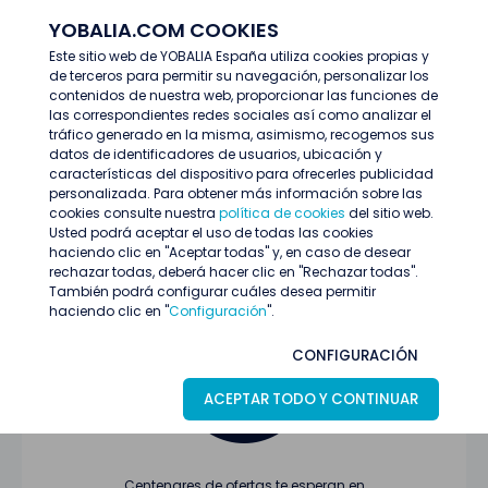
YOBALIA.COM COOKIES
ENTRAR
Este sitio web de YOBALIA España utiliza cookies propias y
de terceros para permitir su navegación, personalizar los
Últimas ofertas
contenidos de nuestra web, proporcionar las funciones de
las correspondientes redes sociales así como analizar el
tráfico generado en la misma, asimismo, recogemos sus
datos de identificadores de usuarios, ubicación y
características del dispositivo para ofrecerles publicidad
personalizada. Para obtener más información sobre las
cookies consulte nuestra
política de cookies
del sitio web.
Usted podrá aceptar el uso de todas las cookies
Oferta no encontrada o ha finalizado su
haciendo clic en "Aceptar todas" y, en caso de desear
proceso de selección
rechazar todas, deberá hacer clic en "Rechazar todas".
También podrá configurar cuáles desea permitir
haciendo clic en "
Configuración
".
CONFIGURACIÓN
ACEPTAR TODO Y CONTINUAR
Centenares de ofertas te esperan en