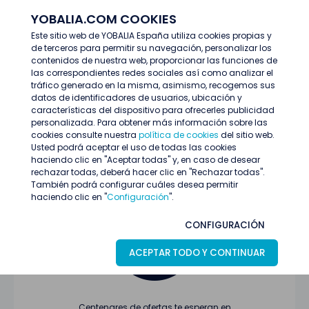
YOBALIA.COM COOKIES
ENTRAR
Este sitio web de YOBALIA España utiliza cookies propias y
de terceros para permitir su navegación, personalizar los
Últimas ofertas
contenidos de nuestra web, proporcionar las funciones de
las correspondientes redes sociales así como analizar el
tráfico generado en la misma, asimismo, recogemos sus
datos de identificadores de usuarios, ubicación y
características del dispositivo para ofrecerles publicidad
personalizada. Para obtener más información sobre las
cookies consulte nuestra
política de cookies
del sitio web.
Usted podrá aceptar el uso de todas las cookies
Oferta no encontrada o ha finalizado su
haciendo clic en "Aceptar todas" y, en caso de desear
proceso de selección
rechazar todas, deberá hacer clic en "Rechazar todas".
También podrá configurar cuáles desea permitir
haciendo clic en "
Configuración
".
CONFIGURACIÓN
ACEPTAR TODO Y CONTINUAR
Centenares de ofertas te esperan en