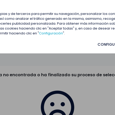
estacadas
Blog
Contactar
opias y de terceros para permitir su navegación, personalizar los co
así como analizar el tráfico generado en la misma, asimismo, recoge
frecerles publicidad personalizada. Para obtener más información so
 las cookies haciendo clic en "Aceptar todas" y, en caso de desear 
itir haciendo clic en "
Configuración
".
CONFIGU
a no encontrada o ha finalizado su proceso de selec