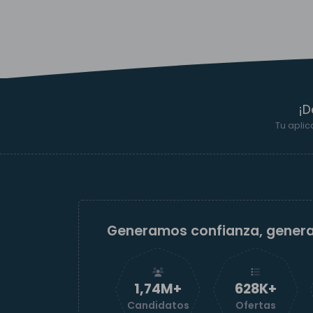
¡D
Tu aplic
Generamos confianza, gener
1,74M+
629K+
Candidatos
Ofertas