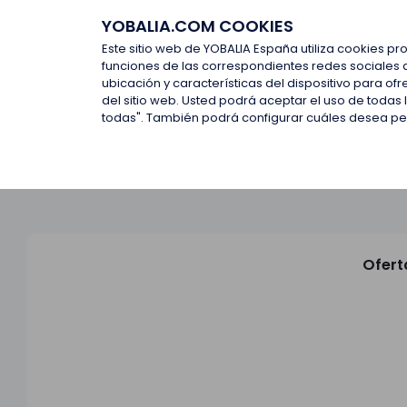
YOBALIA.COM COOKIES
Últimas ofertas
Empresas d
Este sitio web de YOBALIA España utiliza cookies pr
funciones de las correspondientes redes sociales 
ubicación y características del dispositivo para o
Últimas ofertas
del sitio web. Usted podrá aceptar el uso de todas
todas". También podrá configurar cuáles desea perm
Ofert