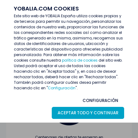
YOBALIA.COM COOKIES
ENTRAR
Este sitio web de YOBALIA España utiliza cookies propias y
de terceros para permitir su navegación, personalizar los
Últimas ofertas
contenidos de nuestra web, proporcionar las funciones de
las correspondientes redes sociales así como analizar el
tráfico generado en la misma, asimismo, recogemos sus
datos de identificadores de usuarios, ubicación y
características del dispositivo para ofrecerles publicidad
personalizada. Para obtener más información sobre las
cookies consulte nuestra
política de cookies
del sitio web.
Usted podrá aceptar el uso de todas las cookies
Oferta no encontrada o ha finalizado su
haciendo clic en "Aceptar todas" y, en caso de desear
proceso de selección
rechazar todas, deberá hacer clic en "Rechazar todas".
También podrá configurar cuáles desea permitir
haciendo clic en "
Configuración
".
CONFIGURACIÓN
ACEPTAR TODO Y CONTINUAR
Centenares de ofertas te esperan en