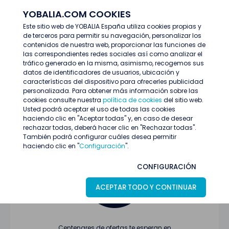
YOBALIA.COM COOKIES
ENTRAR
Este sitio web de YOBALIA España utiliza cookies propias y
de terceros para permitir su navegación, personalizar los
Últimas ofertas
contenidos de nuestra web, proporcionar las funciones de
las correspondientes redes sociales así como analizar el
tráfico generado en la misma, asimismo, recogemos sus
datos de identificadores de usuarios, ubicación y
características del dispositivo para ofrecerles publicidad
personalizada. Para obtener más información sobre las
cookies consulte nuestra
política de cookies
del sitio web.
Usted podrá aceptar el uso de todas las cookies
Oferta no encontrada o ha finalizado su
haciendo clic en "Aceptar todas" y, en caso de desear
proceso de selección
rechazar todas, deberá hacer clic en "Rechazar todas".
También podrá configurar cuáles desea permitir
haciendo clic en "
Configuración
".
CONFIGURACIÓN
ACEPTAR TODO Y CONTINUAR
Centenares de ofertas te esperan en