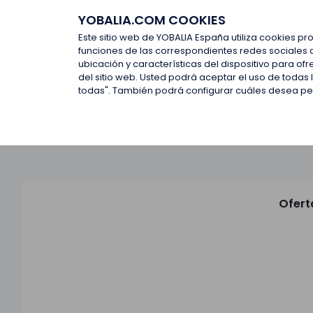
YOBALIA.COM COOKIES
Últimas ofertas
Empresas d
Este sitio web de YOBALIA España utiliza cookies pr
funciones de las correspondientes redes sociales 
ubicación y características del dispositivo para o
Últimas ofertas
del sitio web. Usted podrá aceptar el uso de todas
todas". También podrá configurar cuáles desea perm
Ofert