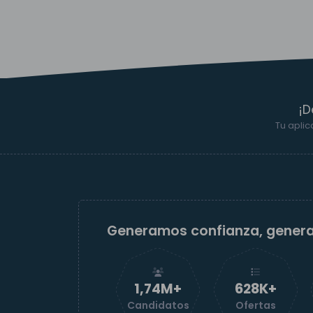
¡D
Tu aplic
Generamos confianza, gener
1,74M+
629K+
Candidatos
Ofertas