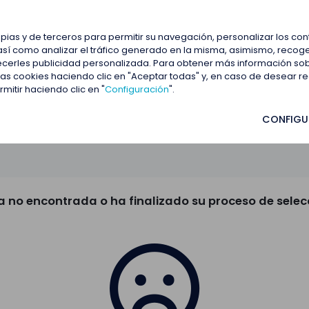
estacadas
Blog
Contactar
opias y de terceros para permitir su navegación, personalizar los co
así como analizar el tráfico generado en la misma, asimismo, recoge
frecerles publicidad personalizada. Para obtener más información so
 las cookies haciendo clic en "Aceptar todas" y, en caso de desear 
itir haciendo clic en "
Configuración
".
CONFIGU
a no encontrada o ha finalizado su proceso de selec