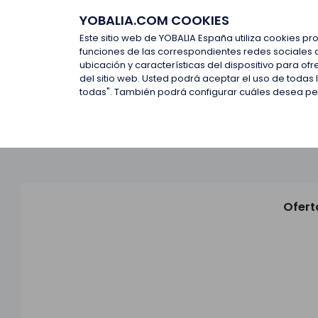
YOBALIA.COM COOKIES
Últimas ofertas
Empresas d
Este sitio web de YOBALIA España utiliza cookies pr
funciones de las correspondientes redes sociales 
ubicación y características del dispositivo para o
Últimas ofertas
del sitio web. Usted podrá aceptar el uso de todas
todas". También podrá configurar cuáles desea perm
Ofert