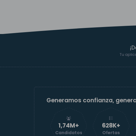
¡D
Tu aplic
Generamos confianza, gener
1,74M+
629K+
Candidatos
Ofertas