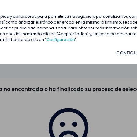
estacadas
Blog
Contactar
opias y de terceros para permitir su navegación, personalizar los co
así como analizar el tráfico generado en la misma, asimismo, recoge
frecerles publicidad personalizada. Para obtener más información so
 las cookies haciendo clic en "Aceptar todas" y, en caso de desear 
itir haciendo clic en "
Configuración
".
CONFIGU
a no encontrada o ha finalizado su proceso de selec