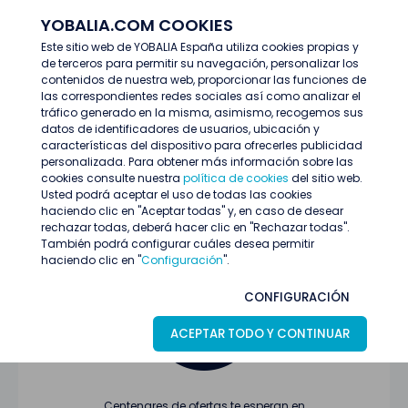
YOBALIA.COM COOKIES
ENTRAR
Este sitio web de YOBALIA España utiliza cookies propias y
de terceros para permitir su navegación, personalizar los
Últimas ofertas
contenidos de nuestra web, proporcionar las funciones de
las correspondientes redes sociales así como analizar el
tráfico generado en la misma, asimismo, recogemos sus
datos de identificadores de usuarios, ubicación y
características del dispositivo para ofrecerles publicidad
personalizada. Para obtener más información sobre las
cookies consulte nuestra
política de cookies
del sitio web.
Usted podrá aceptar el uso de todas las cookies
Oferta no encontrada o ha finalizado su
haciendo clic en "Aceptar todas" y, en caso de desear
proceso de selección
rechazar todas, deberá hacer clic en "Rechazar todas".
También podrá configurar cuáles desea permitir
haciendo clic en "
Configuración
".
CONFIGURACIÓN
ACEPTAR TODO Y CONTINUAR
Centenares de ofertas te esperan en