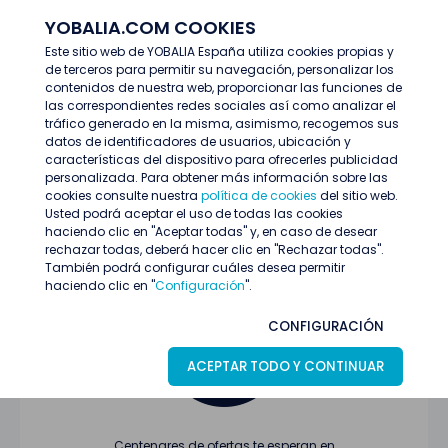
YOBALIA.COM COOKIES
ENTRAR
Este sitio web de YOBALIA España utiliza cookies propias y
de terceros para permitir su navegación, personalizar los
Últimas ofertas
contenidos de nuestra web, proporcionar las funciones de
las correspondientes redes sociales así como analizar el
tráfico generado en la misma, asimismo, recogemos sus
datos de identificadores de usuarios, ubicación y
características del dispositivo para ofrecerles publicidad
personalizada. Para obtener más información sobre las
cookies consulte nuestra
política de cookies
del sitio web.
Usted podrá aceptar el uso de todas las cookies
Oferta no encontrada o ha finalizado su
haciendo clic en "Aceptar todas" y, en caso de desear
proceso de selección
rechazar todas, deberá hacer clic en "Rechazar todas".
También podrá configurar cuáles desea permitir
haciendo clic en "
Configuración
".
CONFIGURACIÓN
ACEPTAR TODO Y CONTINUAR
Centenares de ofertas te esperan en