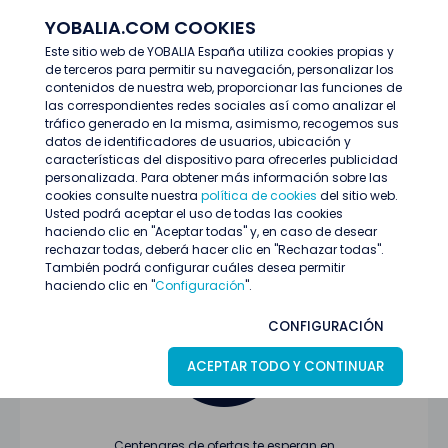
YOBALIA.COM COOKIES
ENTRAR
Este sitio web de YOBALIA España utiliza cookies propias y
de terceros para permitir su navegación, personalizar los
Últimas ofertas
contenidos de nuestra web, proporcionar las funciones de
las correspondientes redes sociales así como analizar el
tráfico generado en la misma, asimismo, recogemos sus
datos de identificadores de usuarios, ubicación y
características del dispositivo para ofrecerles publicidad
personalizada. Para obtener más información sobre las
cookies consulte nuestra
política de cookies
del sitio web.
Usted podrá aceptar el uso de todas las cookies
Oferta no encontrada o ha finalizado su
haciendo clic en "Aceptar todas" y, en caso de desear
proceso de selección
rechazar todas, deberá hacer clic en "Rechazar todas".
También podrá configurar cuáles desea permitir
haciendo clic en "
Configuración
".
CONFIGURACIÓN
ACEPTAR TODO Y CONTINUAR
Centenares de ofertas te esperan en