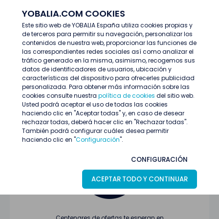
YOBALIA.COM COOKIES
ENTRAR
Este sitio web de YOBALIA España utiliza cookies propias y
de terceros para permitir su navegación, personalizar los
Últimas ofertas
contenidos de nuestra web, proporcionar las funciones de
las correspondientes redes sociales así como analizar el
tráfico generado en la misma, asimismo, recogemos sus
datos de identificadores de usuarios, ubicación y
características del dispositivo para ofrecerles publicidad
personalizada. Para obtener más información sobre las
cookies consulte nuestra
política de cookies
del sitio web.
Usted podrá aceptar el uso de todas las cookies
Oferta no encontrada o ha finalizado su
haciendo clic en "Aceptar todas" y, en caso de desear
proceso de selección
rechazar todas, deberá hacer clic en "Rechazar todas".
También podrá configurar cuáles desea permitir
haciendo clic en "
Configuración
".
CONFIGURACIÓN
ACEPTAR TODO Y CONTINUAR
Centenares de ofertas te esperan en