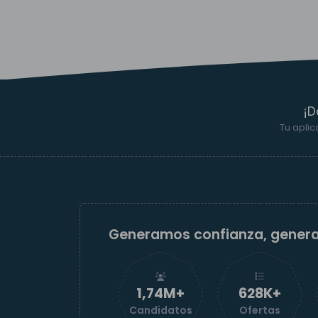
¡D
Tu aplic
Generamos confianza, gener
1,74M+
629K+
Candidatos
Ofertas