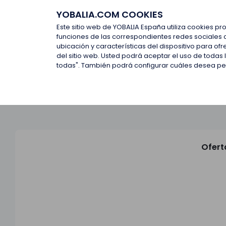
YOBALIA.COM COOKIES
Últimas ofertas
Empresas d
Este sitio web de YOBALIA España utiliza cookies pr
funciones de las correspondientes redes sociales 
ubicación y características del dispositivo para o
Últimas ofertas
del sitio web. Usted podrá aceptar el uso de todas
todas". También podrá configurar cuáles desea perm
Ofert