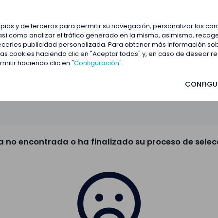
estacadas
Blog
Contactar
opias y de terceros para permitir su navegación, personalizar los co
así como analizar el tráfico generado en la misma, asimismo, recoge
frecerles publicidad personalizada. Para obtener más información so
 las cookies haciendo clic en "Aceptar todas" y, en caso de desear 
itir haciendo clic en "
Configuración
".
CONFIGU
a no encontrada o ha finalizado su proceso de selec