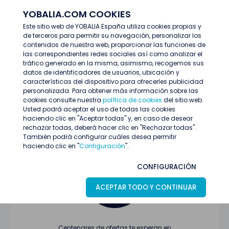
YOBALIA.COM COOKIES
ENTRAR
Este sitio web de YOBALIA España utiliza cookies propias y
de terceros para permitir su navegación, personalizar los
Últimas ofertas
contenidos de nuestra web, proporcionar las funciones de
las correspondientes redes sociales así como analizar el
tráfico generado en la misma, asimismo, recogemos sus
datos de identificadores de usuarios, ubicación y
características del dispositivo para ofrecerles publicidad
personalizada. Para obtener más información sobre las
cookies consulte nuestra
política de cookies
del sitio web.
Usted podrá aceptar el uso de todas las cookies
Oferta no encontrada o ha finalizado su
haciendo clic en "Aceptar todas" y, en caso de desear
proceso de selección
rechazar todas, deberá hacer clic en "Rechazar todas".
También podrá configurar cuáles desea permitir
haciendo clic en "
Configuración
".
CONFIGURACIÓN
ACEPTAR TODO Y CONTINUAR
Centenares de ofertas te esperan en