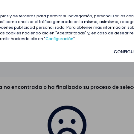
estacadas
Blog
Contactar
opias y de terceros para permitir su navegación, personalizar los co
así como analizar el tráfico generado en la misma, asimismo, recoge
frecerles publicidad personalizada. Para obtener más información so
 las cookies haciendo clic en "Aceptar todas" y, en caso de desear 
itir haciendo clic en "
Configuración
".
CONFIGU
a no encontrada o ha finalizado su proceso de selec