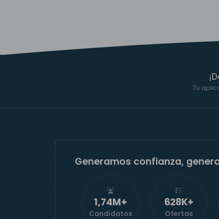
¡D
Tu aplic
Generamos confianza, gener
1,74M+
629K+
Candidatos
Ofertas