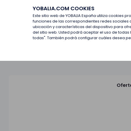
YOBALIA.COM COOKIES
Últimas ofertas
Empresas d
Este sitio web de YOBALIA España utiliza cookies pr
funciones de las correspondientes redes sociales 
ubicación y características del dispositivo para o
Últimas ofertas
del sitio web. Usted podrá aceptar el uso de todas
todas". También podrá configurar cuáles desea perm
Ofert