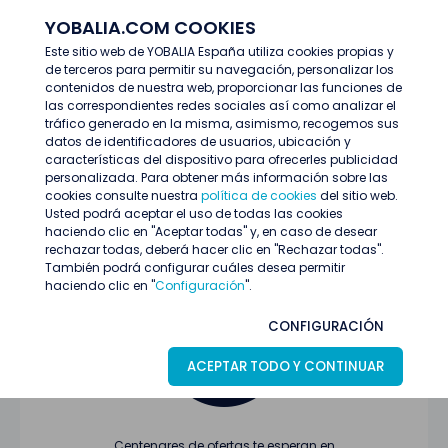
YOBALIA.COM COOKIES
ENTRAR
Este sitio web de YOBALIA España utiliza cookies propias y
de terceros para permitir su navegación, personalizar los
Últimas ofertas
contenidos de nuestra web, proporcionar las funciones de
las correspondientes redes sociales así como analizar el
tráfico generado en la misma, asimismo, recogemos sus
datos de identificadores de usuarios, ubicación y
características del dispositivo para ofrecerles publicidad
personalizada. Para obtener más información sobre las
cookies consulte nuestra
política de cookies
del sitio web.
Usted podrá aceptar el uso de todas las cookies
Oferta no encontrada o ha finalizado su
haciendo clic en "Aceptar todas" y, en caso de desear
proceso de selección
rechazar todas, deberá hacer clic en "Rechazar todas".
También podrá configurar cuáles desea permitir
haciendo clic en "
Configuración
".
CONFIGURACIÓN
ACEPTAR TODO Y CONTINUAR
Centenares de ofertas te esperan en