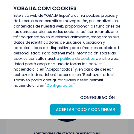
YOBALIA.COM COOKIES
ENTRAR
Este sitio web de YOBALIA España utiliza cookies propias y
de terceros para permitir su navegación, personalizar los
Últimas ofertas
contenidos de nuestra web, proporcionar las funciones de
las correspondientes redes sociales así como analizar el
tráfico generado en la misma, asimismo, recogemos sus
datos de identificadores de usuarios, ubicación y
características del dispositivo para ofrecerles publicidad
personalizada. Para obtener más información sobre las
cookies consulte nuestra
política de cookies
del sitio web.
Usted podrá aceptar el uso de todas las cookies
Oferta no encontrada o ha finalizado su
haciendo clic en "Aceptar todas" y, en caso de desear
proceso de selección
rechazar todas, deberá hacer clic en "Rechazar todas".
También podrá configurar cuáles desea permitir
haciendo clic en "
Configuración
".
CONFIGURACIÓN
ACEPTAR TODO Y CONTINUAR
Centenares de ofertas te esperan en