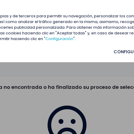
estacadas
Blog
Contactar
opias y de terceros para permitir su navegación, personalizar los co
así como analizar el tráfico generado en la misma, asimismo, recoge
frecerles publicidad personalizada. Para obtener más información so
 las cookies haciendo clic en "Aceptar todas" y, en caso de desear 
itir haciendo clic en "
Configuración
".
CONFIGU
a no encontrada o ha finalizado su proceso de selec