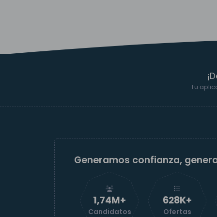
¡D
Tu aplic
Generamos confianza, gener
1,74M+
629K+
Candidatos
Ofertas