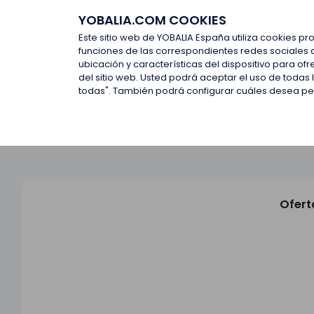
YOBALIA.COM COOKIES
Últimas ofertas
Empresas d
Este sitio web de YOBALIA España utiliza cookies pr
funciones de las correspondientes redes sociales 
ubicación y características del dispositivo para o
Últimas ofertas
del sitio web. Usted podrá aceptar el uso de todas
todas". También podrá configurar cuáles desea perm
Ofert