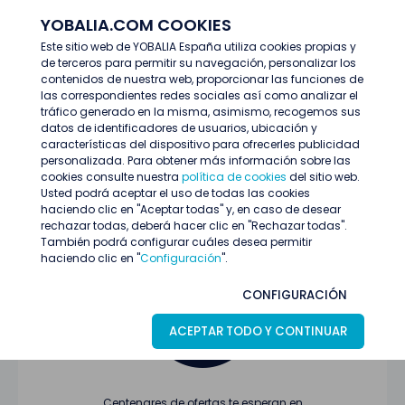
YOBALIA.COM COOKIES
ENTRAR
Este sitio web de YOBALIA España utiliza cookies propias y
de terceros para permitir su navegación, personalizar los
Últimas ofertas
contenidos de nuestra web, proporcionar las funciones de
las correspondientes redes sociales así como analizar el
tráfico generado en la misma, asimismo, recogemos sus
datos de identificadores de usuarios, ubicación y
características del dispositivo para ofrecerles publicidad
personalizada. Para obtener más información sobre las
cookies consulte nuestra
política de cookies
del sitio web.
Usted podrá aceptar el uso de todas las cookies
Oferta no encontrada o ha finalizado su
haciendo clic en "Aceptar todas" y, en caso de desear
proceso de selección
rechazar todas, deberá hacer clic en "Rechazar todas".
También podrá configurar cuáles desea permitir
haciendo clic en "
Configuración
".
CONFIGURACIÓN
ACEPTAR TODO Y CONTINUAR
Centenares de ofertas te esperan en