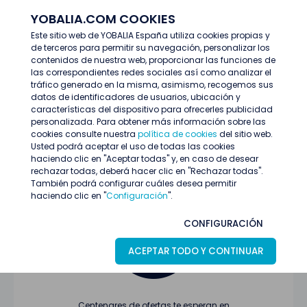
YOBALIA.COM COOKIES
ENTRAR
Este sitio web de YOBALIA España utiliza cookies propias y
de terceros para permitir su navegación, personalizar los
Últimas ofertas
contenidos de nuestra web, proporcionar las funciones de
las correspondientes redes sociales así como analizar el
tráfico generado en la misma, asimismo, recogemos sus
datos de identificadores de usuarios, ubicación y
características del dispositivo para ofrecerles publicidad
personalizada. Para obtener más información sobre las
cookies consulte nuestra
política de cookies
del sitio web.
Usted podrá aceptar el uso de todas las cookies
Oferta no encontrada o ha finalizado su
haciendo clic en "Aceptar todas" y, en caso de desear
proceso de selección
rechazar todas, deberá hacer clic en "Rechazar todas".
También podrá configurar cuáles desea permitir
haciendo clic en "
Configuración
".
CONFIGURACIÓN
ACEPTAR TODO Y CONTINUAR
Centenares de ofertas te esperan en