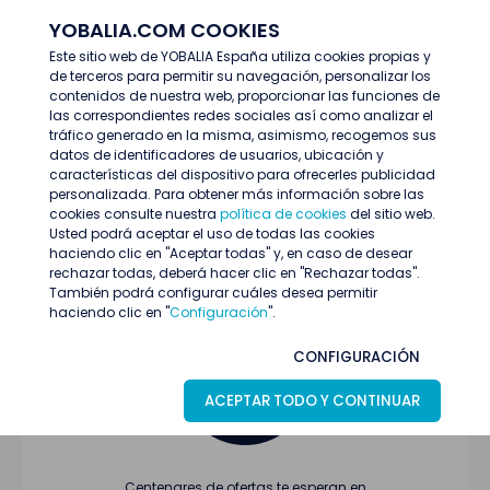
YOBALIA.COM COOKIES
ENTRAR
Este sitio web de YOBALIA España utiliza cookies propias y
de terceros para permitir su navegación, personalizar los
Últimas ofertas
contenidos de nuestra web, proporcionar las funciones de
las correspondientes redes sociales así como analizar el
tráfico generado en la misma, asimismo, recogemos sus
datos de identificadores de usuarios, ubicación y
características del dispositivo para ofrecerles publicidad
personalizada. Para obtener más información sobre las
cookies consulte nuestra
política de cookies
del sitio web.
Usted podrá aceptar el uso de todas las cookies
Oferta no encontrada o ha finalizado su
haciendo clic en "Aceptar todas" y, en caso de desear
proceso de selección
rechazar todas, deberá hacer clic en "Rechazar todas".
También podrá configurar cuáles desea permitir
haciendo clic en "
Configuración
".
CONFIGURACIÓN
ACEPTAR TODO Y CONTINUAR
Centenares de ofertas te esperan en