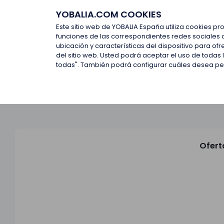
YOBALIA.COM COOKIES
Últimas ofertas
Empresas d
Este sitio web de YOBALIA España utiliza cookies pr
funciones de las correspondientes redes sociales 
ubicación y características del dispositivo para o
Últimas ofertas
del sitio web. Usted podrá aceptar el uso de todas
todas". También podrá configurar cuáles desea perm
Ofert