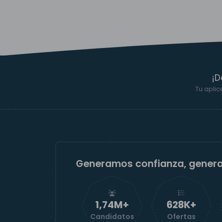
¡D
Tu aplic
Generamos confianza, gener
1,74M+
629K+
Candidatos
Ofertas