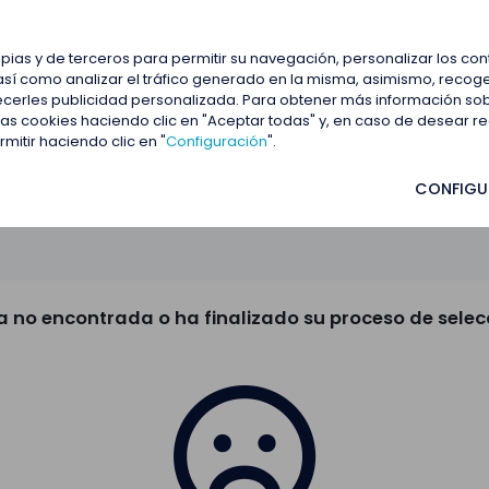
estacadas
Blog
Contactar
opias y de terceros para permitir su navegación, personalizar los co
así como analizar el tráfico generado en la misma, asimismo, recoge
frecerles publicidad personalizada. Para obtener más información so
 las cookies haciendo clic en "Aceptar todas" y, en caso de desear 
itir haciendo clic en "
Configuración
".
CONFIGU
a no encontrada o ha finalizado su proceso de selec