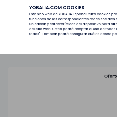
YOBALIA.COM COOKIES
Últimas ofertas
Empresas d
Este sitio web de YOBALIA España utiliza cookies pr
funciones de las correspondientes redes sociales 
ubicación y características del dispositivo para o
Últimas ofertas
del sitio web. Usted podrá aceptar el uso de todas
todas". También podrá configurar cuáles desea perm
Ofert