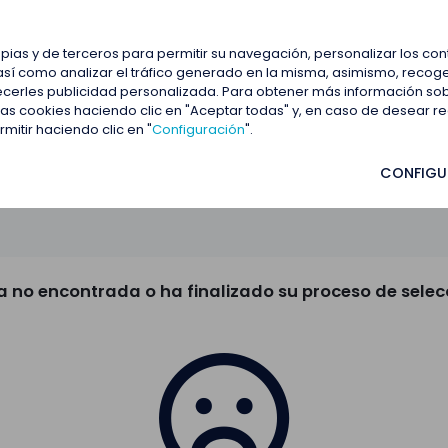
estacadas
Blog
Contactar
opias y de terceros para permitir su navegación, personalizar los co
así como analizar el tráfico generado en la misma, asimismo, recoge
frecerles publicidad personalizada. Para obtener más información so
 las cookies haciendo clic en "Aceptar todas" y, en caso de desear 
itir haciendo clic en "
Configuración
".
CONFIGU
a no encontrada o ha finalizado su proceso de selec