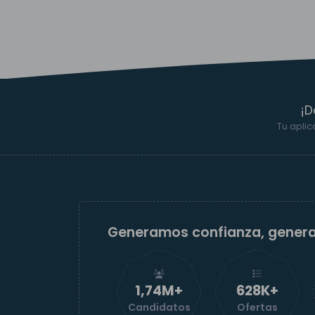
¡D
Tu aplic
Generamos confianza, gener
1,74M+
629K+
Candidatos
Ofertas