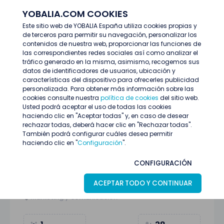
YOBALIA.COM COOKIES
ENTRAR
Este sitio web de YOBALIA España utiliza cookies propias y
de terceros para permitir su navegación, personalizar los
Últimas ofertas
contenidos de nuestra web, proporcionar las funciones de
COORDINADOR/A EVENTO ACTIVACIÓN DE MARCA 1 JULIO
las correspondientes redes sociales así como analizar el
tráfico generado en la misma, asimismo, recogemos sus
datos de identificadores de usuarios, ubicación y
características del dispositivo para ofrecerles publicidad
personalizada. Para obtener más información sobre las
cookies consulte nuestra
política de cookies
del sitio web.
Usted podrá aceptar el uso de todas las cookies
haciendo clic en "Aceptar todas" y, en caso de desear
rechazar todas, deberá hacer clic en "Rechazar todas".
También podrá configurar cuáles desea permitir
haciendo clic en "
Configuración
".
COORDINADOR/A EVENTO ACTIVACIÓN DE
CONFIGURACIÓN
MARCA 1 JULIO
ACEPTAR TODO Y CONTINUAR
A Coruña
17
Junio
Marketing y comunicación