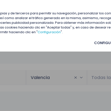
estacadas
Blog
Contactar
opias y de terceros para permitir su navegación, personalizar los co
así como analizar el tráfico generado en la misma, asimismo, recoge
frecerles publicidad personalizada. Para obtener más información so
 las cookies haciendo clic en "Aceptar todas" y, en caso de desear 
itir haciendo clic en "
Configuración
".
CONFIGU
Valencia
Todas la