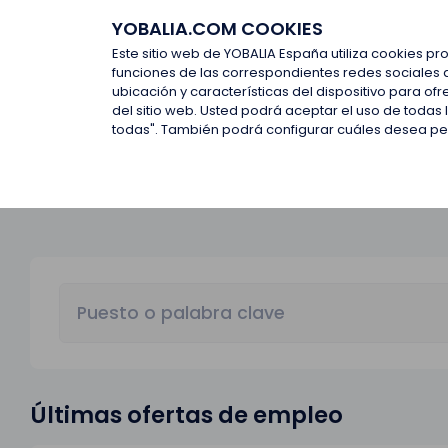
YOBALIA.COM COOKIES
Últimas ofertas
Empresas d
Este sitio web de YOBALIA España utiliza cookies pr
funciones de las correspondientes redes sociales 
ubicación y características del dispositivo para o
Últimas ofertas
del sitio web. Usted podrá aceptar el uso de todas
todas". También podrá configurar cuáles desea perm
Últimas ofertas de empleo