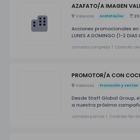
durante toda la campaña
AZAFATO/A IMAGEN VAL
Valencia
23
Azafatas/os
Acciones promocionales en 
LUNES A DOMINGO (1-2 DIAS LI
23h / 23:30h a 2h / 2:30h. *
Jornada completa
|
Contrato de
PROMOTOR/A CON COCHE
Valencia
Promoción y ventas
Desde Staff Global Group,
a nuestra próxima campaña 
gusta el contacto con el públ
Jornada parcial
|
Contrato fijo d
la campaña: Serás el/la emb
degustaciones a los clien
ALFAFAR 30 Y 01-08 DONDE? A
31/07/2026: 17:00h - 21:00h S