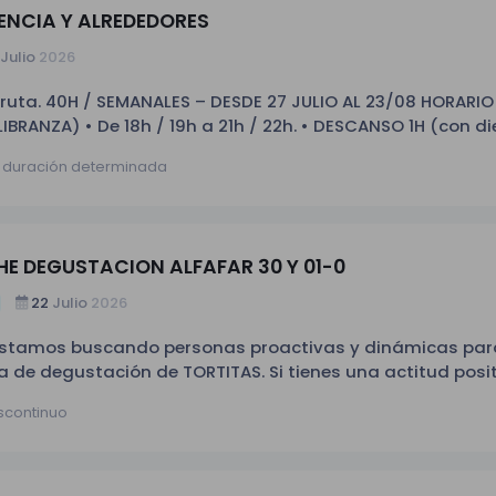
ENCIA Y ALREDEDORES
Julio
2026
ruta. 40H / SEMANALES – DESDE 27 JULIO AL 23/08 HORARIO
BRANZA) • De 18h / 19h a 21h / 22h. • DESCANSO 1H (con di
este horario es aproximado. * indispensable tener coche
 duración determinada
 DEGUSTACION ALFAFAR 30 Y 01-0
22
Julio
2026
 estamos buscando personas proactivas y dinámicas par
de degustación de TORTITAS. Si tienes una actitud positi
ico y cumples con los requisitos, ¡esta es tu oportunidad! So
iscontinuo
ajador/a de un delicioso producto, las TORTITAS, ofreci
tes y animando a probarlo. PROMOTOR/A CON COCHE DEG
VDA. DE LA ALBUFERA, S/N46910 ALFAFAR VALENCIA Horario:
ábado 01/07/2026: 11:00h - 14:00h y 17:00h - 21:00h ---