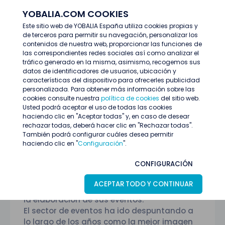
YOBALIA.COM COOKIES
ENTRAR
Este sitio web de YOBALIA España utiliza cookies propias y
de terceros para permitir su navegación, personalizar los
Empresas destacadas
ORGANIZA-TE AZAFATAS
contenidos de nuestra web, proporcionar las funciones de
las correspondientes redes sociales así como analizar el
tráfico generado en la misma, asimismo, recogemos sus
datos de identificadores de usuarios, ubicación y
características del dispositivo para ofrecerles publicidad
personalizada. Para obtener más información sobre las
cookies consulte nuestra
política de cookies
del sitio web.
Usted podrá aceptar el uso de todas las cookies
haciendo clic en "Aceptar todas" y, en caso de desear
rechazar todas, deberá hacer clic en "Rechazar todas".
También podrá configurar cuáles desea permitir
haciendo clic en "
Configuración
".
Empresa destacada
ORGANIZA-TE AZAFATAS
CONFIGURACIÓN
Organiza-te azafatas, es una empresa
ACEPTAR TODO Y CONTINUAR
joven y dinámica, dispuesta a ayudar-le en
la elaboración de sus eventos.
El sector de eventos ha ido despuntando a
lo largo de los años como la mejor imagen