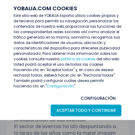
YOBALIA.COM COOKIES
ENTRAR
Este sitio web de YOBALIA España utiliza cookies propias y
de terceros para permitir su navegación, personalizar los
Empresas destacadas
ORGANIZA-TE AZAFATAS
contenidos de nuestra web, proporcionar las funciones de
las correspondientes redes sociales así como analizar el
tráfico generado en la misma, asimismo, recogemos sus
datos de identificadores de usuarios, ubicación y
características del dispositivo para ofrecerles publicidad
personalizada. Para obtener más información sobre las
cookies consulte nuestra
política de cookies
del sitio web.
Usted podrá aceptar el uso de todas las cookies
haciendo clic en "Aceptar todas" y, en caso de desear
rechazar todas, deberá hacer clic en "Rechazar todas".
También podrá configurar cuáles desea permitir
haciendo clic en "
Configuración
".
Empresa destacada
ORGANIZA-TE AZAFATAS
CONFIGURACIÓN
Organiza-te azafatas, es una empresa
ACEPTAR TODO Y CONTINUAR
joven y dinámica, dispuesta a ayudar-le en
la elaboración de sus eventos.
El sector de eventos ha ido despuntando a
lo largo de los años como la mejor imagen