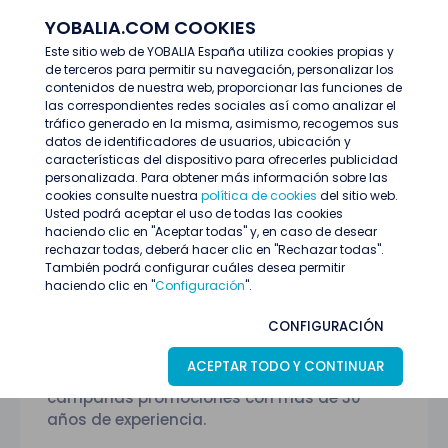
YOBALIA.COM COOKIES
ENTRAR
Este sitio web de YOBALIA España utiliza cookies propias y
de terceros para permitir su navegación, personalizar los
Empresas destacadas
Momentum Task Force
contenidos de nuestra web, proporcionar las funciones de
las correspondientes redes sociales así como analizar el
tráfico generado en la misma, asimismo, recogemos sus
datos de identificadores de usuarios, ubicación y
características del dispositivo para ofrecerles publicidad
personalizada. Para obtener más información sobre las
cookies consulte nuestra
política de cookies
del sitio web.
Usted podrá aceptar el uso de todas las cookies
haciendo clic en "Aceptar todas" y, en caso de desear
rechazar todas, deberá hacer clic en "Rechazar todas".
También podrá configurar cuáles desea permitir
haciendo clic en "
Configuración
".
Empresa destacada
Momentum Task Force
CONFIGURACIÓN
Momentum Task Force es la empresa
ACEPTAR TODO Y CONTINUAR
especializada en redes comerciales y
campañas promociones con más de 30
años de experiencia.