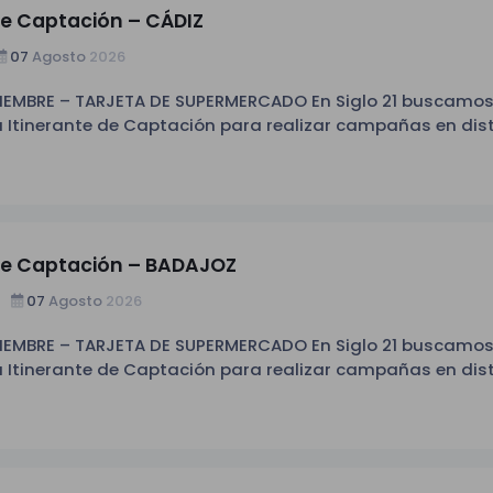
de Captación – CÁDIZ
07
Agosto
2026
TARJETA DE SUPERMERCADO En Siglo 21 buscamos
 Itinerante de Captación para realizar campañas en dis
 Captación de socios en diferentes
ora. - Incorporación:
de Captación – BADAJOZ
 3 jornadas completas a la semana,
07
Agosto
2026
s centros y todas las semanas.
TARJETA DE SUPERMERCADO En Siglo 21 buscamos
 Itinerante de Captación para realizar campañas en dis
 Captación de socios en diferentes
 de las
ora. - Incorporación: