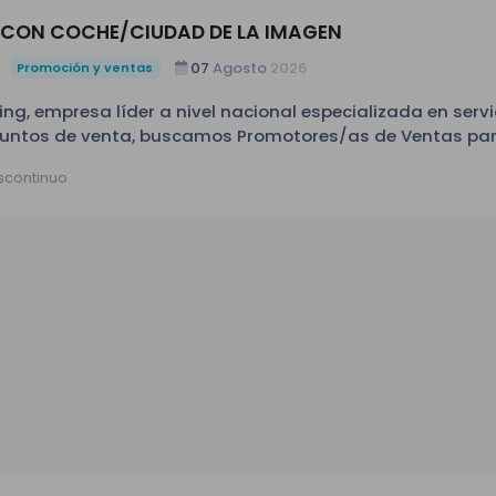
al Salario: 104,50 € brutos + kilometraje
CON COCHE/CIUDAD DE LA IMAGEN
07
Agosto
2026
Promoción y ventas
ng, empresa líder a nivel nacional especializada en servi
puntos de venta, buscamos Promotores/as de Ventas pa
te proyecto (estable) en la zona de Ciudad de la Imagen. Si
iscontinuo
ente, tienes habilidades comerciales y te gusta trabajar 
a de productos
ver dudas y ofrecer una atención
 ventas o atención al cliente (valorable). -Perfil comercial,
vas. -Disponibilidad
io para transporte