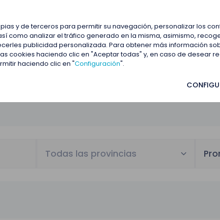
estacadas
Blog
Contactar
opias y de terceros para permitir su navegación, personalizar los co
así como analizar el tráfico generado en la misma, asimismo, recoge
frecerles publicidad personalizada. Para obtener más información so
 las cookies haciendo clic en "Aceptar todas" y, en caso de desear 
itir haciendo clic en "
Configuración
".
CONFIGU
Todas las provincias
Pro