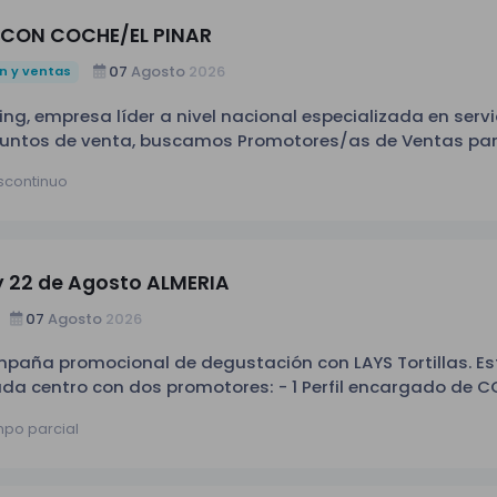
ver dudas y ofrecer una atención
CON COCHE/EL PINAR
 ventas o atención al cliente (valorable). -Perfil comercial,
07
Agosto
2026
n y ventas
vas. -Disponibilidad
io para transporte
ng, empresa líder a nivel nacional especializada en servi
puntos de venta, buscamos Promotores/as de Ventas pa
e proyecto (estable) en la zona de El Pinar de Las Rozas. Si 
iscontinuo
ente, tienes habilidades comerciales y te gusta trabajar 
a de productos
ver dudas y ofrecer una atención
 y 22 de Agosto ALMERIA
 ventas o atención al cliente (valorable). -Perfil comercial,
07
Agosto
2026
vas. -Disponibilidad
io para transporte
paña promocional de degustación con LAYS Tortillas. Es
dos promotores: - 1 Perfil encargado de COCINAR
mpo parcial
a 21:00 h. -
e 17:00 a 21:00 h. Centro: ALCAMPO ALMERÍA Av. del
s uno de los perfiles para