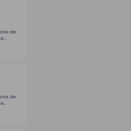
cios de
ra
lico,
cios de
ra
úblico,