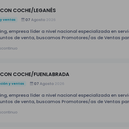
 CON COCHE/LEGANÉS
07
Agosto
2026
y ventas
ng, empresa líder a nivel nacional especializada en servi
puntos de venta, buscamos Promotores/as de Ventas pa
oyecto (estable) en la zona de Leganés. Si te apasiona el
iscontinuo
 habilidades comerciales y te gusta trabajar de cara al púb
ver dudas y ofrecer una atención
 CON COCHE/FUENLABRADA
 ventas o atención al cliente (valorable). -Perfil comercial,
07
Agosto
2026
ción y ventas
vas. -Disponibilidad
io para transporte
ng, empresa líder a nivel nacional especializada en servi
puntos de venta, buscamos Promotores/as de Ventas pa
royecto (estable) en la zona de Fuenlabrada. Si te apasiona
iscontinuo
nes habilidades comerciales y te gusta trabajar de cara al p