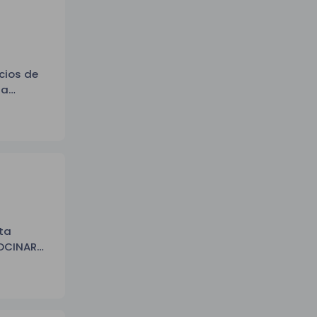
cios de
ra
te
de cara
ta