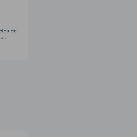
cios de
ra
 te
de cara