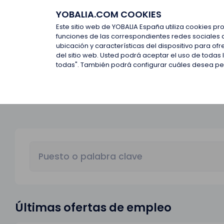
YOBALIA.COM COOKIES
Últimas ofertas
Empresas d
Este sitio web de YOBALIA España utiliza cookies pr
funciones de las correspondientes redes sociales 
ubicación y características del dispositivo para o
Últimas ofertas
del sitio web. Usted podrá aceptar el uso de todas
todas". También podrá configurar cuáles desea perm
Últimas ofertas de empleo