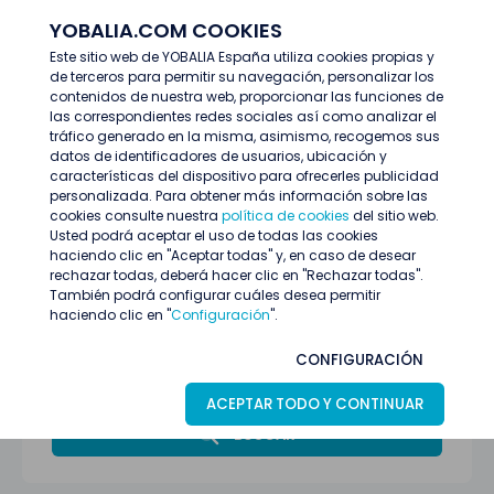
YOBALIA.COM COOKIES
ENTRAR
Este sitio web de YOBALIA España utiliza cookies propias y
de terceros para permitir su navegación, personalizar los
Últimas ofertas
contenidos de nuestra web, proporcionar las funciones de
las correspondientes redes sociales así como analizar el
tráfico generado en la misma, asimismo, recogemos sus
datos de identificadores de usuarios, ubicación y
características del dispositivo para ofrecerles publicidad
personalizada. Para obtener más información sobre las
cookies consulte nuestra
política de cookies
del sitio web.
Usted podrá aceptar el uso de todas las cookies
haciendo clic en "Aceptar todas" y, en caso de desear
rechazar todas, deberá hacer clic en "Rechazar todas".
También podrá configurar cuáles desea permitir
haciendo clic en "
Configuración
".
Alicante
CONFIGURACIÓN
Todas las categorías
ACEPTAR TODO Y CONTINUAR
BUSCAR