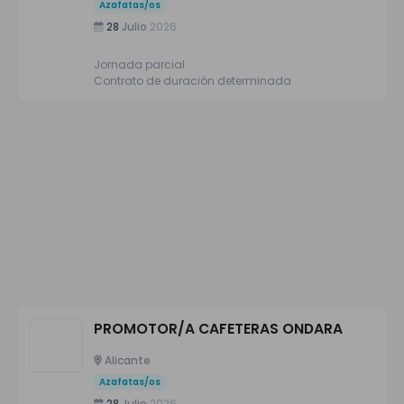
Azafatas/os
28
Julio
2026
Jornada parcial
Contrato de duración determinada
PROMOTOR/A CAFETERAS ONDARA
Alicante
Azafatas/os
28
Julio
2026