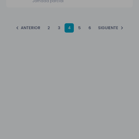
Jornada parcial
ANTERIOR
2
3
4
5
6
SIGUIENTE