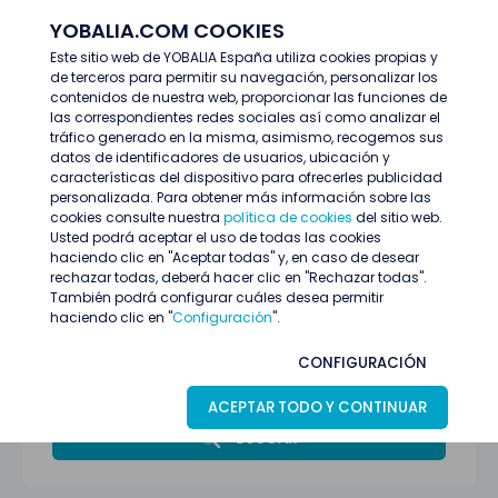
YOBALIA.COM COOKIES
ENTRAR
Este sitio web de YOBALIA España utiliza cookies propias y
de terceros para permitir su navegación, personalizar los
Últimas ofertas
contenidos de nuestra web, proporcionar las funciones de
las correspondientes redes sociales así como analizar el
tráfico generado en la misma, asimismo, recogemos sus
datos de identificadores de usuarios, ubicación y
características del dispositivo para ofrecerles publicidad
personalizada. Para obtener más información sobre las
cookies consulte nuestra
política de cookies
del sitio web.
Usted podrá aceptar el uso de todas las cookies
haciendo clic en "Aceptar todas" y, en caso de desear
rechazar todas, deberá hacer clic en "Rechazar todas".
También podrá configurar cuáles desea permitir
haciendo clic en "
Configuración
".
Todas las provincias
CONFIGURACIÓN
Profesiones, artes y oficios
ACEPTAR TODO Y CONTINUAR
BUSCAR