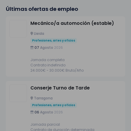
Últimas ofertas de empleo
Mecánico/a automoción (estable)
Lleida
Profesiones, artes y oficios
07
Agosto
2026
Jornada completa
Contrato indefinido
24.000€ - 30.000€ Bruto/Año
Conserje Turno de Tarde
Tarragona
Profesiones, artes y oficios
06
Agosto
2026
Jornada parcial
Contrato de duración determinada