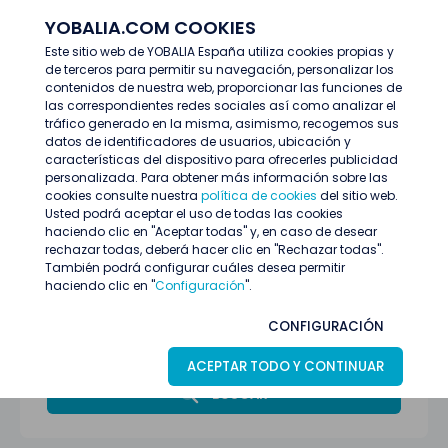
YOBALIA.COM COOKIES
ENTRAR
Este sitio web de YOBALIA España utiliza cookies propias y
de terceros para permitir su navegación, personalizar los
Últimas ofertas
contenidos de nuestra web, proporcionar las funciones de
las correspondientes redes sociales así como analizar el
tráfico generado en la misma, asimismo, recogemos sus
datos de identificadores de usuarios, ubicación y
características del dispositivo para ofrecerles publicidad
personalizada. Para obtener más información sobre las
cookies consulte nuestra
política de cookies
del sitio web.
Usted podrá aceptar el uso de todas las cookies
haciendo clic en "Aceptar todas" y, en caso de desear
rechazar todas, deberá hacer clic en "Rechazar todas".
También podrá configurar cuáles desea permitir
haciendo clic en "
Configuración
".
Sevilla
CONFIGURACIÓN
Todas las categorías
ACEPTAR TODO Y CONTINUAR
BUSCAR