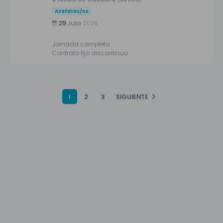
Azafatas/os
29
Julio
2026
Jornada completa
Contrato fijo discontinuo
1
2
3
SIGUIENTE