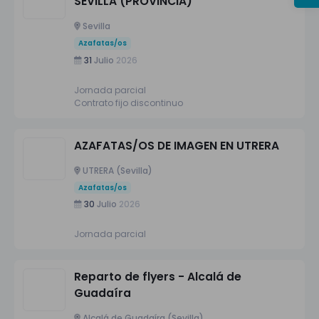
SEVILLA (PROVINCIA)
Sevilla
Azafatas/os
31
Julio
2026
Jornada parcial
Contrato fijo discontinuo
AZAFATAS/OS DE IMAGEN EN UTRERA
UTRERA (Sevilla)
Azafatas/os
30
Julio
2026
Jornada parcial
Reparto de flyers - Alcalá de
Guadaíra
Alcalá de Guadaíra (Sevilla)