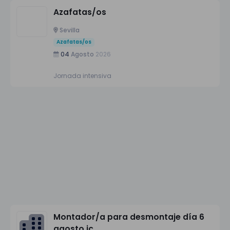
Azafatas/os
Sevilla
Azafatas/os
04
Agosto
2026
Jornada intensiva
Montador/a para desmontaje día 6
agosto jc