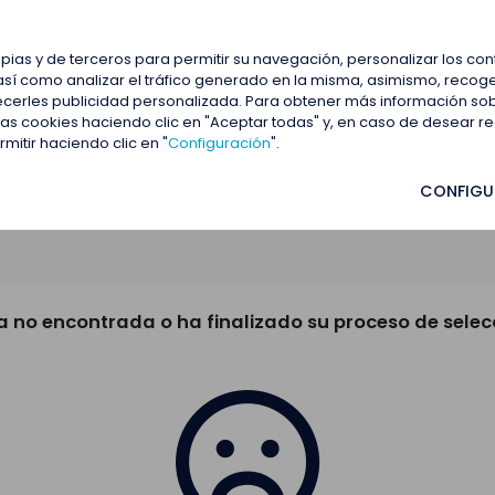
estacadas
Blog
Contactar
opias y de terceros para permitir su navegación, personalizar los co
así como analizar el tráfico generado en la misma, asimismo, recoge
frecerles publicidad personalizada. Para obtener más información so
 las cookies haciendo clic en "Aceptar todas" y, en caso de desear 
itir haciendo clic en "
Configuración
".
CONFIGU
a no encontrada o ha finalizado su proceso de selec