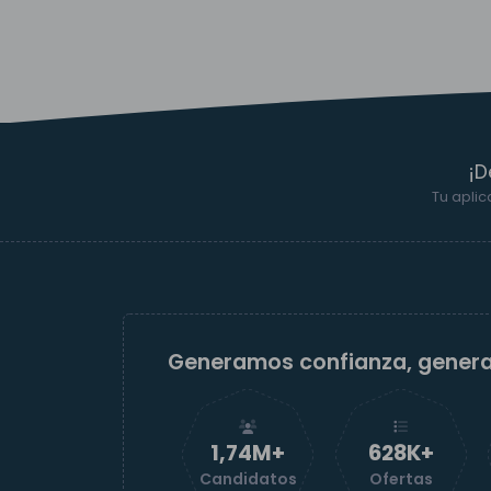
¡D
Tu aplic
Generamos confianza, gener
1,74M+
629K+
Candidatos
Ofertas