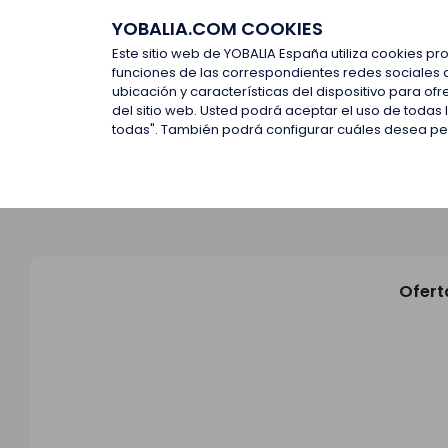
YOBALIA.COM COOKIES
Últimas ofertas
Empresas d
Este sitio web de YOBALIA España utiliza cookies pr
funciones de las correspondientes redes sociales 
ubicación y características del dispositivo para o
Últimas ofertas
del sitio web. Usted podrá aceptar el uso de todas
todas". También podrá configurar cuáles desea perm
Ofert