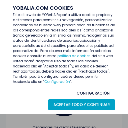
YOBALIA.COM COOKIES
ENTRAR
Este sitio web de YOBALIA España utiliza cookies propias y
de terceros para permitir su navegación, personalizar los
Últimas ofertas
contenidos de nuestra web, proporcionar las funciones de
las correspondientes redes sociales así como analizar el
tráfico generado en la misma, asimismo, recogemos sus
datos de identificadores de usuarios, ubicación y
características del dispositivo para ofrecerles publicidad
personalizada. Para obtener más información sobre las
cookies consulte nuestra
política de cookies
del sitio web.
Usted podrá aceptar el uso de todas las cookies
Oferta no encontrada o ha finalizado su
haciendo clic en "Aceptar todas" y, en caso de desear
proceso de selección
rechazar todas, deberá hacer clic en "Rechazar todas".
También podrá configurar cuáles desea permitir
haciendo clic en "
Configuración
".
CONFIGURACIÓN
ACEPTAR TODO Y CONTINUAR
Centenares de ofertas te esperan en