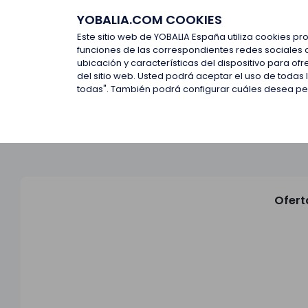
YOBALIA.COM COOKIES
Últimas ofertas
Empresas d
Este sitio web de YOBALIA España utiliza cookies pr
funciones de las correspondientes redes sociales 
ubicación y características del dispositivo para o
Últimas ofertas
del sitio web. Usted podrá aceptar el uso de todas
todas". También podrá configurar cuáles desea perm
Ofert