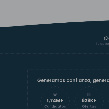
¡D
Tu aplic
Generamos confianza, gener
1,74M+
629K+
Candidatos
Ofertas