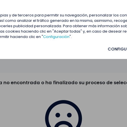
estacadas
Blog
Contactar
opias y de terceros para permitir su navegación, personalizar los co
así como analizar el tráfico generado en la misma, asimismo, recoge
frecerles publicidad personalizada. Para obtener más información so
 las cookies haciendo clic en "Aceptar todas" y, en caso de desear 
itir haciendo clic en "
Configuración
".
CONFIGU
a no encontrada o ha finalizado su proceso de selec