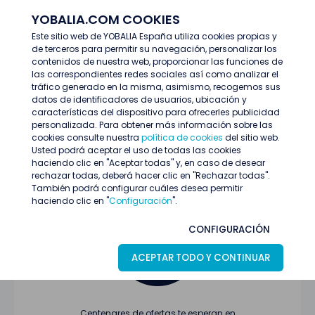
YOBALIA.COM COOKIES
ENTRAR
Este sitio web de YOBALIA España utiliza cookies propias y
de terceros para permitir su navegación, personalizar los
Últimas ofertas
contenidos de nuestra web, proporcionar las funciones de
las correspondientes redes sociales así como analizar el
tráfico generado en la misma, asimismo, recogemos sus
datos de identificadores de usuarios, ubicación y
características del dispositivo para ofrecerles publicidad
personalizada. Para obtener más información sobre las
cookies consulte nuestra
política de cookies
del sitio web.
Usted podrá aceptar el uso de todas las cookies
Oferta no encontrada o ha finalizado su
haciendo clic en "Aceptar todas" y, en caso de desear
proceso de selección
rechazar todas, deberá hacer clic en "Rechazar todas".
También podrá configurar cuáles desea permitir
haciendo clic en "
Configuración
".
CONFIGURACIÓN
ACEPTAR TODO Y CONTINUAR
Centenares de ofertas te esperan en