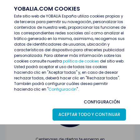
YOBALIA.COM COOKIES
ENTRAR
Este sitio web de YOBALIA España utiliza cookies propias y
de terceros para permitir su navegación, personalizar los
Últimas ofertas
contenidos de nuestra web, proporcionar las funciones de
las correspondientes redes sociales así como analizar el
tráfico generado en la misma, asimismo, recogemos sus
datos de identificadores de usuarios, ubicación y
características del dispositivo para ofrecerles publicidad
personalizada. Para obtener más información sobre las
cookies consulte nuestra
política de cookies
del sitio web.
Usted podrá aceptar el uso de todas las cookies
Oferta no encontrada o ha finalizado su
haciendo clic en "Aceptar todas" y, en caso de desear
proceso de selección
rechazar todas, deberá hacer clic en "Rechazar todas".
También podrá configurar cuáles desea permitir
haciendo clic en "
Configuración
".
CONFIGURACIÓN
ACEPTAR TODO Y CONTINUAR
Centenares de ofertas te esperan en