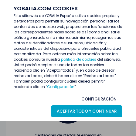
YOBALIA.COM COOKIES
ENTRAR
Este sitio web de YOBALIA España utiliza cookies propias y
de terceros para permitir su navegación, personalizar los
Últimas ofertas
contenidos de nuestra web, proporcionar las funciones de
las correspondientes redes sociales así como analizar el
tráfico generado en la misma, asimismo, recogemos sus
datos de identificadores de usuarios, ubicación y
características del dispositivo para ofrecerles publicidad
personalizada. Para obtener más información sobre las
cookies consulte nuestra
política de cookies
del sitio web.
Usted podrá aceptar el uso de todas las cookies
Oferta no encontrada o ha finalizado su
haciendo clic en "Aceptar todas" y, en caso de desear
proceso de selección
rechazar todas, deberá hacer clic en "Rechazar todas".
También podrá configurar cuáles desea permitir
haciendo clic en "
Configuración
".
CONFIGURACIÓN
ACEPTAR TODO Y CONTINUAR
Centenares de ofertas te esperan en