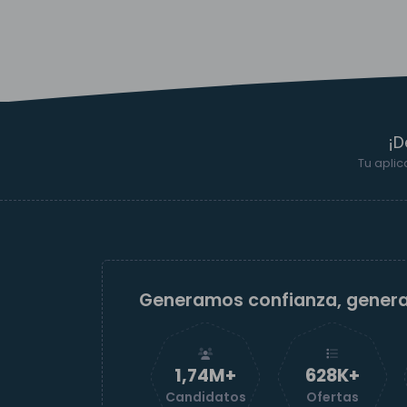
¡D
Tu aplic
Generamos confianza, gener
1,74M+
629K+
Candidatos
Ofertas