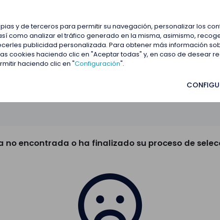
estacadas
Blog
Contactar
opias y de terceros para permitir su navegación, personalizar los co
así como analizar el tráfico generado en la misma, asimismo, recoge
frecerles publicidad personalizada. Para obtener más información so
 las cookies haciendo clic en "Aceptar todas" y, en caso de desear 
itir haciendo clic en "
Configuración
".
CONFIGU
a no encontrada o ha finalizado su proceso de selec