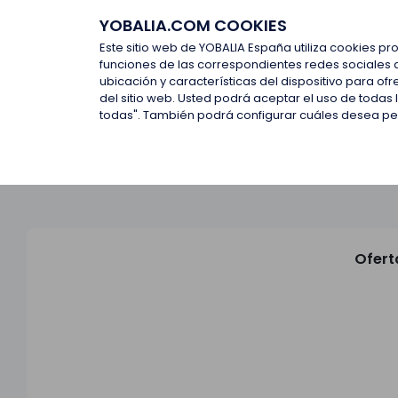
YOBALIA.COM COOKIES
Últimas ofertas
Empresas d
Este sitio web de YOBALIA España utiliza cookies pr
funciones de las correspondientes redes sociales 
ubicación y características del dispositivo para o
Últimas ofertas
del sitio web. Usted podrá aceptar el uso de todas
todas". También podrá configurar cuáles desea perm
Ofert