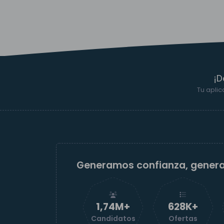
¡D
Tu aplic
Generamos confianza, gener
1,74M+
629K+
Candidatos
Ofertas