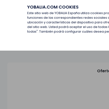
YOBALIA.COM COOKIES
Últimas ofertas
Empresas d
Este sitio web de YOBALIA España utiliza cookies pr
funciones de las correspondientes redes sociales 
ubicación y características del dispositivo para o
Últimas ofertas
del sitio web. Usted podrá aceptar el uso de todas
todas". También podrá configurar cuáles desea perm
Ofert