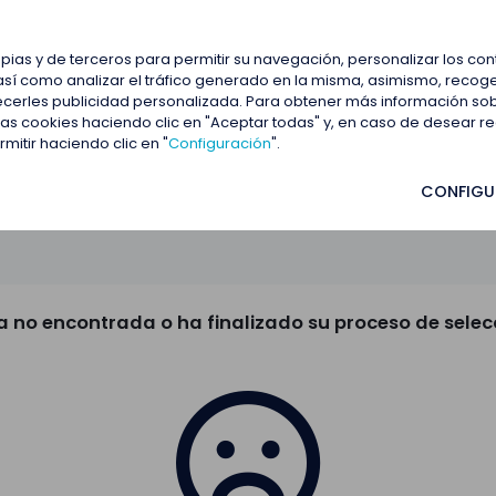
estacadas
Blog
Contactar
opias y de terceros para permitir su navegación, personalizar los co
así como analizar el tráfico generado en la misma, asimismo, recoge
frecerles publicidad personalizada. Para obtener más información so
 las cookies haciendo clic en "Aceptar todas" y, en caso de desear 
itir haciendo clic en "
Configuración
".
CONFIGU
a no encontrada o ha finalizado su proceso de selec