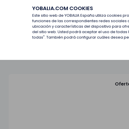
YOBALIA.COM COOKIES
Últimas ofertas
Empresas d
Este sitio web de YOBALIA España utiliza cookies pr
funciones de las correspondientes redes sociales 
ubicación y características del dispositivo para o
Últimas ofertas
del sitio web. Usted podrá aceptar el uso de todas
todas". También podrá configurar cuáles desea perm
Ofert