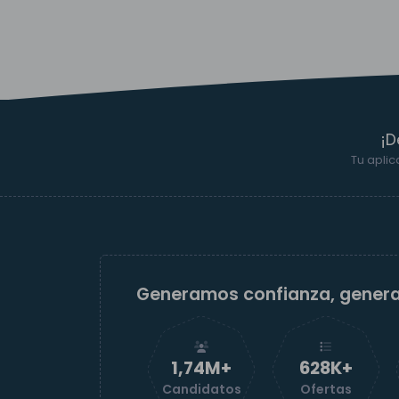
¡D
Tu aplic
Generamos confianza, gener
1,74M+
629K+
Candidatos
Ofertas