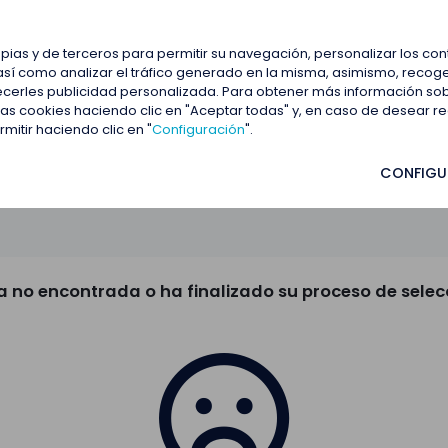
estacadas
Blog
Contactar
opias y de terceros para permitir su navegación, personalizar los co
así como analizar el tráfico generado en la misma, asimismo, recoge
frecerles publicidad personalizada. Para obtener más información so
 las cookies haciendo clic en "Aceptar todas" y, en caso de desear 
itir haciendo clic en "
Configuración
".
CONFIGU
a no encontrada o ha finalizado su proceso de selec