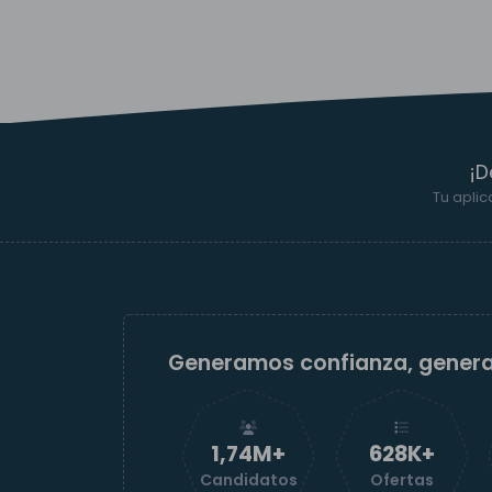
¡D
Tu aplic
Generamos confianza, gener
1,74M+
629K+
Candidatos
Ofertas