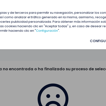
estacadas
Blog
Contactar
opias y de terceros para permitir su navegación, personalizar los co
así como analizar el tráfico generado en la misma, asimismo, recoge
frecerles publicidad personalizada. Para obtener más información so
 las cookies haciendo clic en "Aceptar todas" y, en caso de desear 
itir haciendo clic en "
Configuración
".
CONFIGU
a no encontrada o ha finalizado su proceso de selec