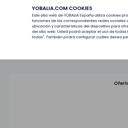
YOBALIA.COM COOKIES
Últimas ofertas
Empresas d
Este sitio web de YOBALIA España utiliza cookies pr
funciones de las correspondientes redes sociales 
ubicación y características del dispositivo para o
Últimas ofertas
del sitio web. Usted podrá aceptar el uso de todas
todas". También podrá configurar cuáles desea perm
Ofert