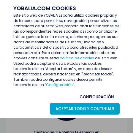
YOBALIA.COM COOKIES
ENTRAR
Este sitio web de YOBALIA España utiliza cookies propias y
de terceros para permitir su navegación, personalizar los
Últimas ofertas
contenidos de nuestra web, proporcionar las funciones de
las correspondientes redes sociales así como analizar el
tráfico generado en la misma, asimismo, recogemos sus
datos de identificadores de usuarios, ubicación y
características del dispositivo para ofrecerles publicidad
personalizada. Para obtener más información sobre las
cookies consulte nuestra
política de cookies
del sitio web.
Usted podrá aceptar el uso de todas las cookies
Oferta no encontrada o ha finalizado su
haciendo clic en "Aceptar todas" y, en caso de desear
proceso de selección
rechazar todas, deberá hacer clic en "Rechazar todas".
También podrá configurar cuáles desea permitir
haciendo clic en "
Configuración
".
CONFIGURACIÓN
ACEPTAR TODO Y CONTINUAR
Centenares de ofertas te esperan en