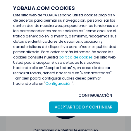
YOBALIA.COM COOKIES
ENTRAR
Este sitio web de YOBALIA España utiliza cookies propias y
de terceros para permitir su navegación, personalizar los
Últimas ofertas
contenidos de nuestra web, proporcionar las funciones de
las correspondientes redes sociales así como analizar el
tráfico generado en la misma, asimismo, recogemos sus
datos de identificadores de usuarios, ubicación y
características del dispositivo para ofrecerles publicidad
personalizada. Para obtener más información sobre las
cookies consulte nuestra
política de cookies
del sitio web.
Usted podrá aceptar el uso de todas las cookies
Oferta no encontrada o ha finalizado su
haciendo clic en "Aceptar todas" y, en caso de desear
proceso de selección
rechazar todas, deberá hacer clic en "Rechazar todas".
También podrá configurar cuáles desea permitir
haciendo clic en "
Configuración
".
CONFIGURACIÓN
ACEPTAR TODO Y CONTINUAR
Centenares de ofertas te esperan en